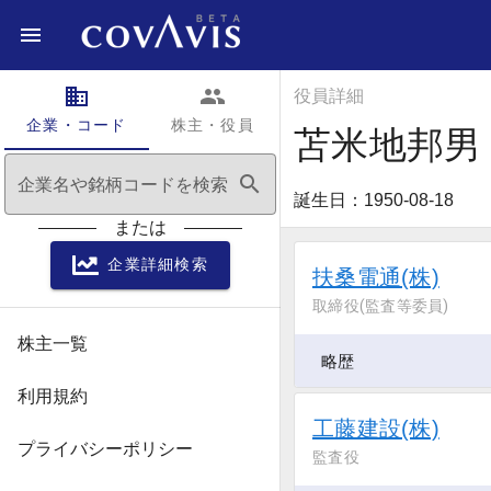
domain
people
役員詳細
企業・コード
株主・役員
苫米地邦男
search
企業名や銘柄コードを検索
誕生日：1950-08-18
または
企業詳細検索
扶桑電通(株)
取締役(監査等委員)
株主一覧
略歴
利用規約
工藤建設(株)
プライバシーポリシー
監査役