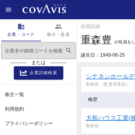
domain
people
役員詳細
企業・コード
株主・役員
重森豊
が役員を
search
企業名や銘柄コードを検索
誕生日：1949-06-25
または
企業詳細検索
シナネンホールデ
取締役 （監査等委員）
株主一覧
略歴
利用規約
大和ハウス工業(株
プライバシーポリシー
取締役