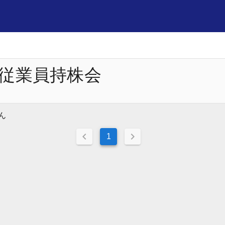
従業員持株会
ん
1