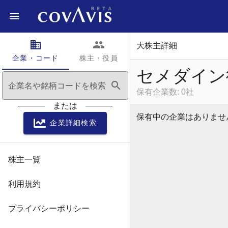
domain
people
大株主詳細
企業・コード
株主・役員
セメダイン
search
企業名や銘柄コードを検索
保有企業数: 0社
または
保有中の企業はありませ
企業詳細検索
株主一覧
利用規約
プライバシーポリシー