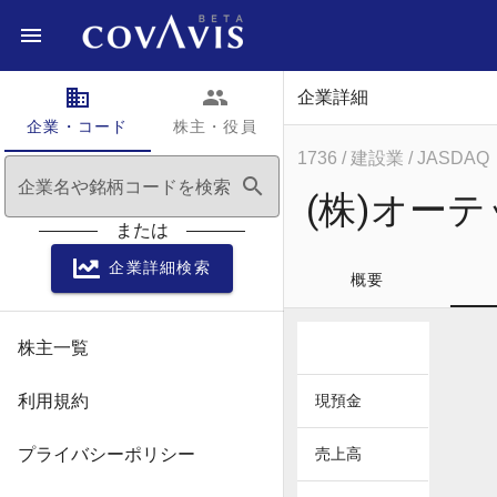
domain
people
企業詳細
企業・コード
株主・役員
1736
/ 建設業
/ JASDAQ
search
企業名や銘柄コードを検索
(株)オー
または
企業詳細検索
概要
株主一覧
利用規約
現預金
プライバシーポリシー
売上高