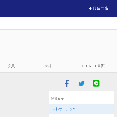
不具合報告
役員
大株主
EDINET書類
閲覧履歴
(株)オーテック