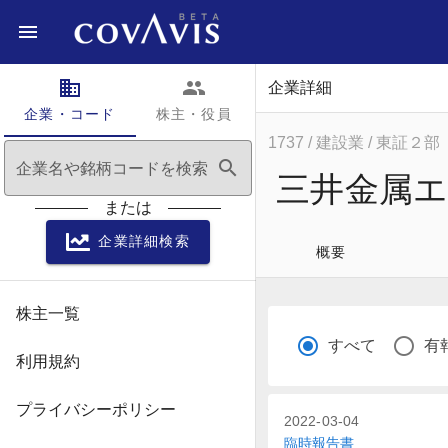
domain
people
企業詳細
企業・コード
株主・役員
1737
/ 建設業
/ 東証２部
search
企業名や銘柄コードを検索
三井金属エ
または
企業詳細検索
概要
株主一覧
すべて
有
利用規約
プライバシーポリシー
2022-03-04
臨時報告書