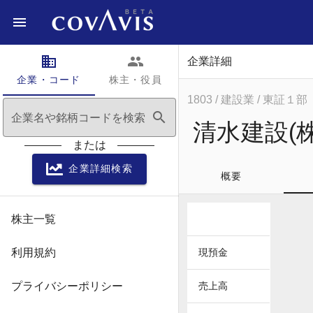
domain
people
企業詳細
企業・コード
株主・役員
1803
/ 建設業
/ 東証１部
search
企業名や銘柄コードを検索
清水建設(株
または
企業詳細検索
概要
株主一覧
利用規約
現預金
プライバシーポリシー
売上高