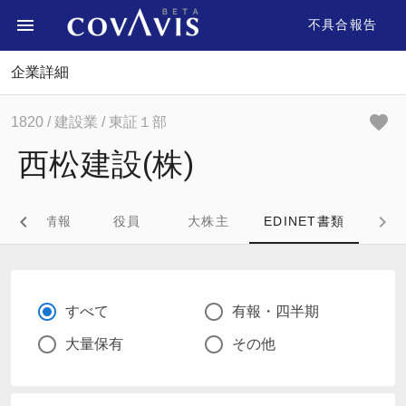
不具合報告
企業詳細
1820
/ 建設業
/ 東証１部
西松建設(株)
企業情報
役員
大株主
EDINET書類
すべて
有報・四半期
大量保有
その他