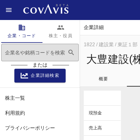
domain
people
企業詳細
企業・コード
株主・役員
1822
/ 建設業
/ 東証１部
search
企業名や銘柄コードを検索
大豊建設(株
または
企業詳細検索
概要
株主一覧
利用規約
現預金
プライバシーポリシー
売上高