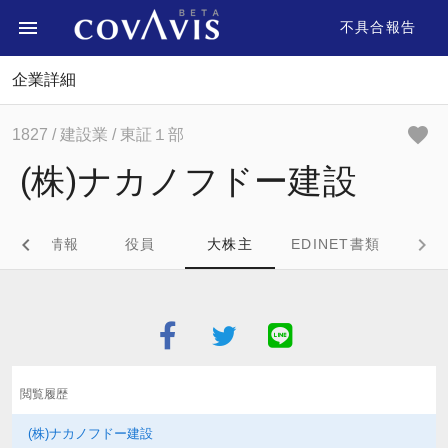
不具合報告
企業詳細
1827
/ 建設業
/ 東証１部
(株)ナカノフドー建設
企業情報
役員
大株主
EDINET書類
閲覧履歴
(株)ナカノフドー建設