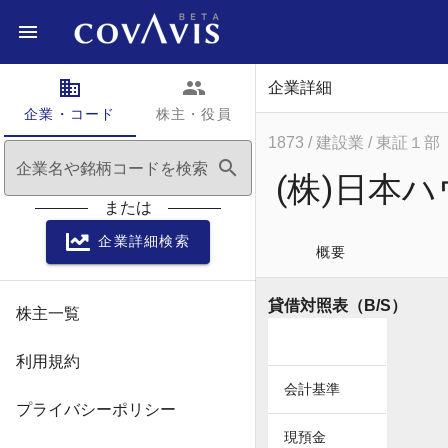
domain
people
企業詳細
企業・コード
株主・役員
1873
/ 建設業
/ 東証１部
search
企業名や銘柄コードを検索
(株)日本
または
企業詳細検索
概要
貸借対照表（B/S）
株主一覧
利用規約
会計基準
プライバシーポリシー
現預金