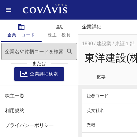
domain
people
企業詳細
企業・コード
株主・役員
1890
/ 建設業
/ 東証１部
search
企業名や銘柄コードを検索
東洋建設(株
または
企業詳細検索
概要
株主一覧
証券コード
利用規約
英文社名
プライバシーポリシー
業種