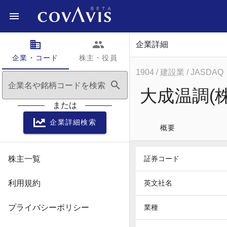
domain
people
企業詳細
企業・コード
株主・役員
1904
/ 建設業
/ JASDAQ
search
企業名や銘柄コードを検索
大成温調(株
または
企業詳細検索
概要
株主一覧
証券コード
利用規約
英文社名
プライバシーポリシー
業種