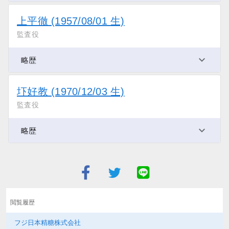
上平徹 (1957/08/01 生)
監査役
略歴
圷好教 (1970/12/03 生)
監査役
略歴
閲覧履歴
フジ日本精糖株式会社