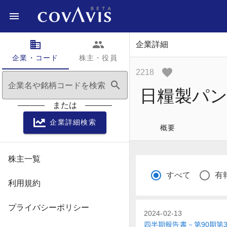
domain
people
企業詳細
企業・コード
株主・役員
2218
search
企業名や銘柄コードを検索
日糧製パ
または
企業詳細検索
概要
株主一覧
すべて
有
利用規約
プライバシーポリシー
2024-02-13
四半期報告書－第90期第3四半期