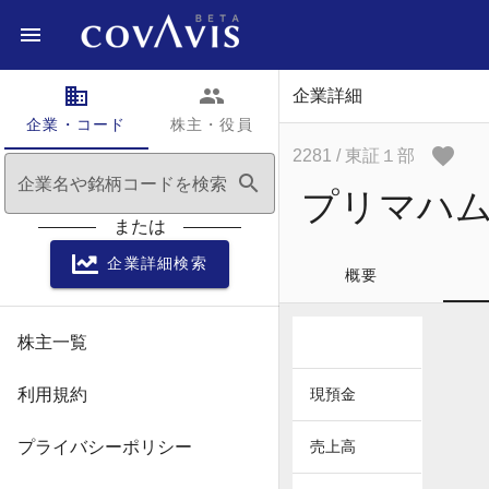
domain
people
企業詳細
企業・コード
株主・役員
2281
/ 東証１部
search
企業名や銘柄コードを検索
プリマハ
または
企業詳細検索
概要
株主一覧
利用規約
現預金
プライバシーポリシー
売上高