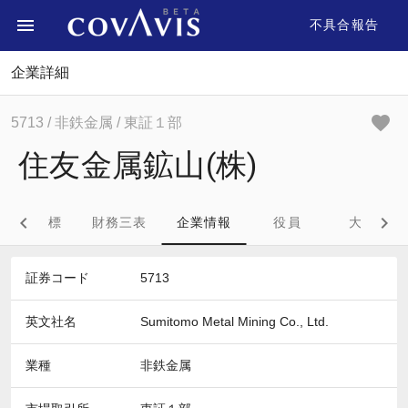
不具合報告
企業詳細
5713
/ 非鉄金属
/ 東証１部
住友金属鉱山(株)
財務指標
財務三表
企業情報
役員
大株主
証券コード
5713
英文社名
Sumitomo Metal Mining Co., Ltd.
業種
非鉄金属