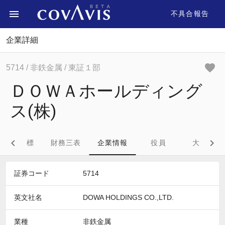
不具合報告
企業詳細
5714
/ 非鉄金属
/ 東証１部
ＤＯＷＡホールディング
ス(株)
財務指標
財務三表
企業情報
役員
大株主
証券コード
5714
英文社名
DOWA HOLDINGS CO.,LTD.
業種
非鉄金属