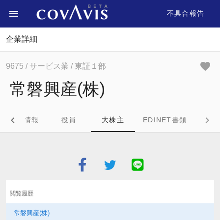
不具合報告
企業詳細
9675
/ サービス業
/ 東証１部
常磐興産(株)
企業情報
役員
大株主
EDINET書類
閲覧履歴
常磐興産(株)