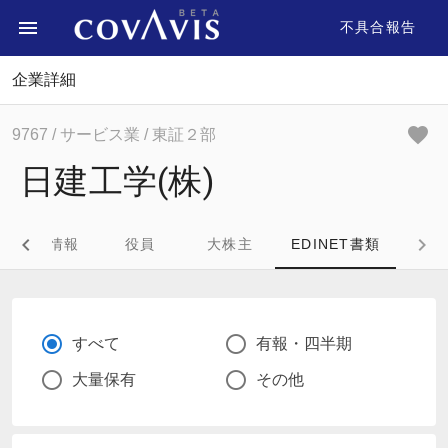
不具合報告
企業詳細
9767
/ サービス業
/ 東証２部
日建工学(株)
企業情報
役員
大株主
EDINET書類
すべて
有報・四半期
大量保有
その他