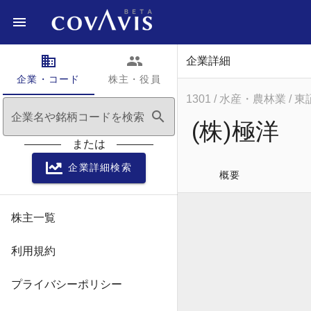
domain
people
企業詳細
企業・コード
株主・役員
1301
/ 水産・農林業
/ 
search
企業名や銘柄コードを検索
(株)極洋
または
企業詳細検索
概要
株主一覧
利用規約
プライバシーポリシー