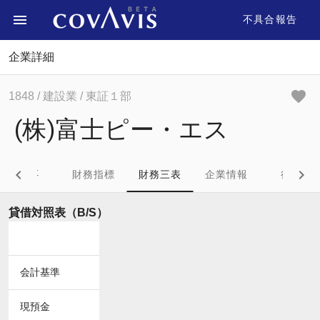
不具合報告
企業詳細
1848
/ 建設業
/ 東証１部
(株)富士ピー・エス
概要
財務指標
財務三表
企業情報
役員
貸借対照表（B/S）
会計基準
現預金