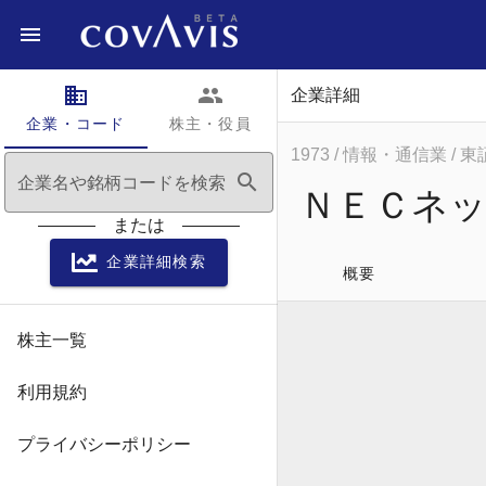
domain
people
企業詳細
企業・コード
株主・役員
1973
/ 情報・通信業
/ 
search
企業名や銘柄コードを検索
ＮＥＣネ
または
企業詳細検索
概要
株主一覧
利用規約
プライバシーポリシー