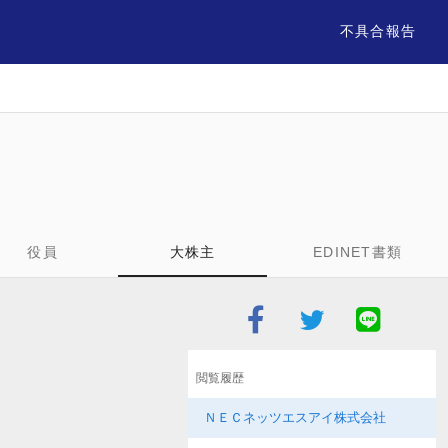
不具合報告
役員
大株主
EDINET書類
閲覧履歴
ＮＥＣネッツエスアイ株式会社